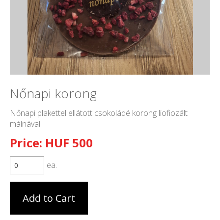
Nőnapi korong
Nőnapi plakettel ellátott csokoládé korong liofiozált
málnával
Price: HUF 500
ea.